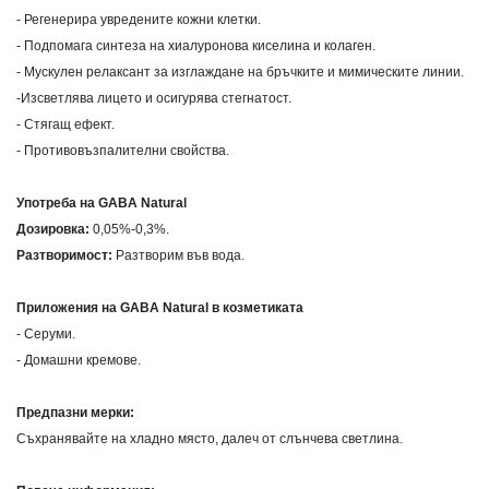
- Регенерира увредените кожни клетки.
- Подпомага синтеза на хиалуронова киселина и колаген.
- Мускулен релаксант за изглаждане на бръчките и мимическите линии.
-Изсветлява лицето и осигурява стегнатост.
- Стягащ ефект.
- Противовъзпалителни свойства.
Употреба на GABA Natural
Дозировка:
0,05%-0,3%.
Разтворимост:
Разтворим във вода.
Приложения на GABA Natural в козметиката
- Серуми.
- Домашни кремове.
Предпазни мерки:
Съхранявайте на хладно място, далеч от слънчева светлина.