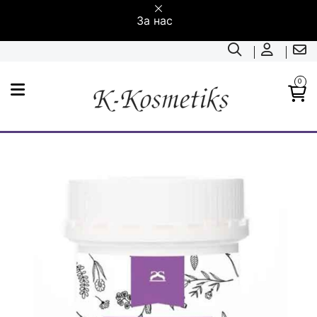
За нас
0