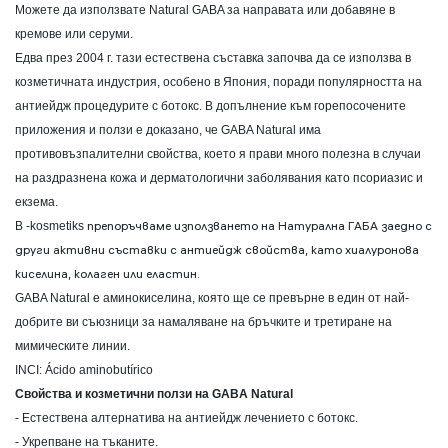
Можете да използвате Natural GABA за направата или добавяне в
кремове или серуми.
Едва през 2004 г. тази естествена съставка започва да се използва в
козметичната индустрия, особено в Япония, поради популярността на
антиейдж процедурите с ботокс. В допълнение към горепосочените
приложения и ползи е доказано, че GABA Natural има
противовъзпалителни свойства, което я прави много полезна в случаи
на раздразнена кожа и дерматологични заболявания като псориазис и
екзема.
препоръчваме използването на Натурална ГАБА заедно с
В -
kosmetiks
други активни съставки с антиейдж свойства, като хиалуронова
киселина, колаген или еластин.
GABA Natural е аминокиселина, която ще се превърне в един от най-
добрите ви съюзници за намаляване на бръчките и третиране на
мимическите линии.
INCI: Ácido aminobutírico
Свойства и козметични ползи на GABA Natural
- Естествена алтернатива на антиейдж лечението с ботокс.
- Укрепване на тъканите.