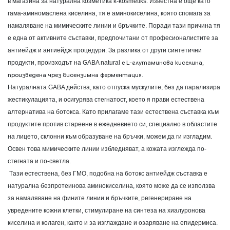
в магазина за натурална козметика
k
-
kosmetiks
. Известна е още като
гама-аминомаслена киселина, тя е аминокиселина, която спомага за
намаляване на мимическите линии и бръчките. Поради тази причина тя
е една от активните съставки, предпочитани от професионалистите за
антиейдж и антиейдж процедури. За разлика от други синтетични
е L-глутаминова киселина,
продукти, произходът на GABA
natural
произведена чрез биоензимна ферментация.
Натуралната GABA действа, като отпуска мускулите, без да парализира
жестикулацията, и осигурява стегнатост, което я прави естествена
алтернатива на ботокса. Като прилагаме тази естествена съставка към
продуктите против стареене в ежедневието си, специално в областите
на лицето, склонни към образуване на бръчки, можем да ги изгладим.
Освен това мимическите линии избледняват, а кожата изглежда по-
стегната и по-светла.
T
ази естествена, без ГМО, подобна на ботокс антиейдж съставка е
натурална безпротеинова аминокиселина, която може да се използва
за намаляване на фините линии и бръчките, регенериране на
увредените кожни клетки, стимулиране на синтеза на хиалуронова
киселина и колаген, както и за изглаждане и озаряване на епидермиса.