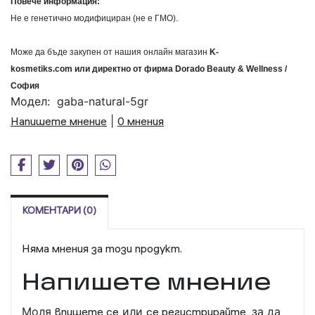
Повече информация:
Не е генетично модифициран (не е ГМО).
Може да бъде закупен от нашия онлайн магазин
K
-
kosmetiks
.
com
или
директно от фирма
Dorado
Beauty
&
Wellness
/
София
Модел:
gaba-natural-5gr
Напишете мнение
|
0 мнения
КОМЕНТАРИ (0)
Няма мнения за този продукт.
Напишете мнение
Моля
впишете се
или
се регистрирайте,
за да