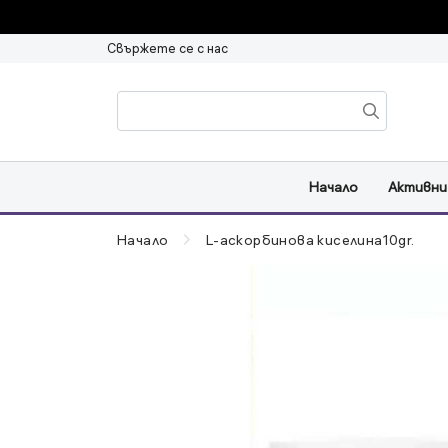
Свържете се с нас
Начало
Активни
Начало
L-аскорбинова киселинa10gr.