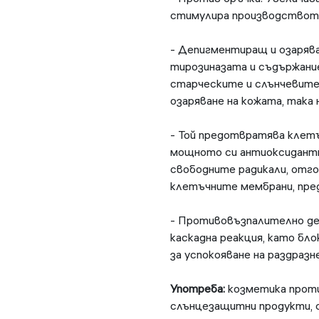
стимулира производството 
- Депигментиращ и озаряв
тирозиназата и съдържание
старческите и слънчевите
озаряване на кожата, така
- Той предотвратява клет
мощното си антиоксидантн
свободните радикали, отго
клетъчните мембрани, пре
- Противовъзпалително д
каскадна реакция, като бло
за успокояване на раздразн
Употреба:
козметика проти
слънцезащитни продукти, 