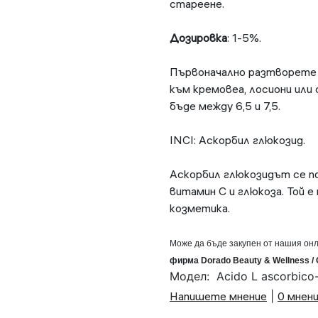
стареене.
Дозировка
: 1-5%.
Първоначално разтворете в
към кремовеа, лосиони или 
бъде между 6,5 и 7,5.
INCI: Аскорбил глюкозид.
Аскорбил глюкозидът се п
витамин С и глюкоза. Той 
козметика.
Може да бъде закупен от нашия он
фирма
Dorado
Beauty
&
Wellness
/
Модел:
Acido L ascorbico
Напишете мнение
|
0 мнен