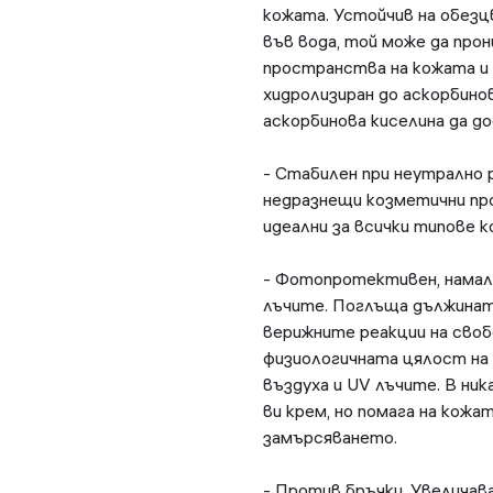
кожата. Устойчив на обезц
във вода, той може да про
пространства на кожата и 
хидролизиран до аскорбинов
аскорбинова киселина да д
- Стабилен при неутрално 
недразнещи козметични про
идеални за всички типове к
- Фотопротективен, намал
лъчите. Поглъща дължината
верижните реакции на своб
физиологичната цялост на
въздуха и UV лъчите. В ни
ви крем, но помага на кож
замърсяването.
- Против бръчки. Увелича