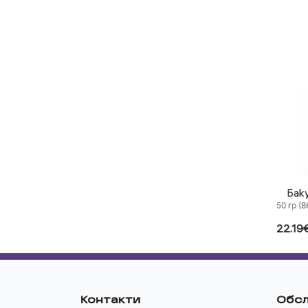
Бак
50 гр (8
22.19
Контакти
Обсл