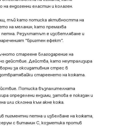
на ендогенни еластин и колаген.
ащ, тъй като потиска активността на
то на меланин, като премахва
 петна. Резултатът е изсветляване и
 нареченият "бригтен ефект".
ъчното стареене благодарение на
о действие. Действа, като неутрализира
ворни за оксидативния стрес в
дотвратявайки стареенето на кожата.
ействие. Потиска възпалителната
кира определени ензими, затова е показан и
ена или склонна към акне кожа.
в пигментни петна и избелване на кожата,
серум с витамин С, козметика против