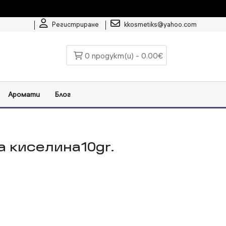
Регистриране
kkosmetiks@yahoo.com
0 продукт(и) - 0.00€
Аромати
Блог
а киселинa10gr.