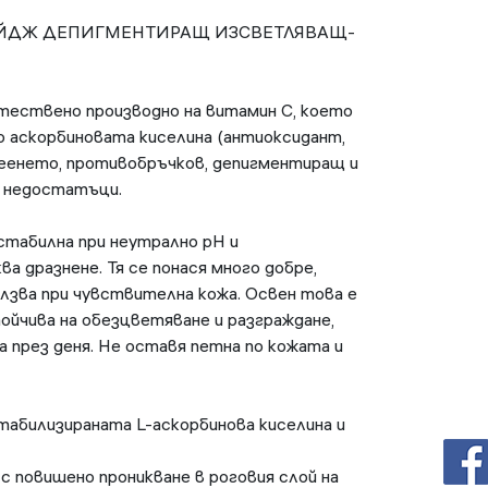
ЕЙДЖ ДЕПИГМЕНТИРАЩ ИЗСВЕТЛЯВАЩ-
тествено производно на витамин С, което
 аскорбиновата киселина (антиоксидант,
еенето, противобръчков, депигментиращ и
е недостатъци.
 стабилна при неутрално рН и
а дразнене. Тя се понася много добре,
олзва при чувствителна кожа. Освен това е
тойчива на обезцветяване и разграждане,
а през деня. Не оставя петна по кожата и
табилизираната L-аскорбинова киселина и
 с повишено проникване в роговия слой на