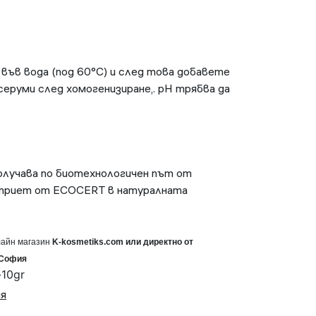
ъв вода (под 60°C) и след това добавете
серуми след хомогенизиране,. pH трябва да
олучава по биотехнологичен път от
е приет от ECOCERT в натуралната
лайн магазин
K
-
kosmetiks
.
com
или
директно от
 София
-10gr
ия