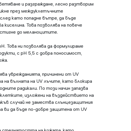
ветяване и разграждане, лесно разтворим
никне през междуклетъчните
след като попадне вътре, да бъде
а киселина. Това позволява на повече
остигне до меланоцитите.
рН. Това ни позволява да формулираме
дукти, с рН 5,5 с добра поносимост,
ожа.
ява уврежданията, причинени от UV
 на вълната на UV лъчите, като блокира
одните радикали. По този начин запазва
 клетките, изложени на въздействието на
какъв случай не замества слънцезащитния
ата ви да бъде по-добре защитена от UV
ва стегнатостта на кожата, като