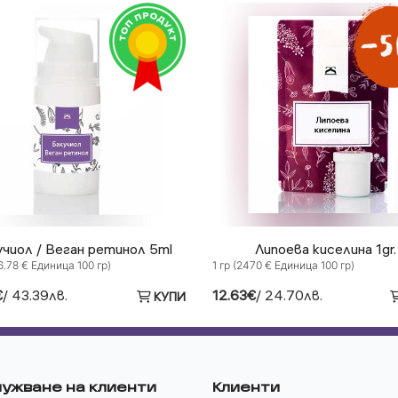
учиол / Веган ретинол 5ml
Липоева киселина 1gr.
6.78 € Единица 100 гр)
1 гр (2470 € Единица 100 гр)
€
/ 43.39лв.
12.63€
/ 24.70лв.
КУПИ
ужване на клиенти
Клиенти