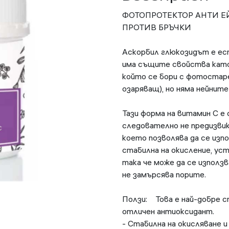
ФОТОПРОТЕКТОР АНТИ 
ПРОТИВ БРЪЧКИ
Аскорбил глюкозидът е ес
има същите свойства като
който се бори с фотостар
озаряващ), но няма нейнит
Тази форма на витамин С е
следователно не предизвикв
което позволява да се изп
стабилна на окисление, ус
така че може да се използв
не замърсява порите.
Ползи: Това е най-добре с
отличен антиоксидант.
- Стабилна на окисляване и