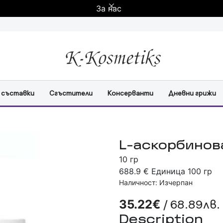
За нас
 съставки
Сгъстители
Консерванти
Дневни грижи
L-аскорбинов
10 гр
688.9 € Единица 100 гр
Наличност: Изчерпан
/ 68.89лв.
35.22€
Description