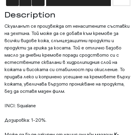
Description
Скуаланът се произвежда от ненаситените съставки
на зехтина. Той може да се добавя към кремове за
всички видове кожа, слънцезащитни продукти и
продукти за грижа за косата. Той е отлично базово
масло за дневни кремове поради сродството си с
естествените сквалани в хидролипидния слой на
кожата и високата си стабилност при окисление. То
придава леко и копринено усещане на кремовете върху
кожата, увеличава бързото проникване на продукта,
без да оставя мазен филм.
INCI: Squalane
Дозировка: 1-20%.
Може да бъде закупен от нашия онлайн магазин
K-