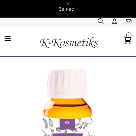
За нас
0