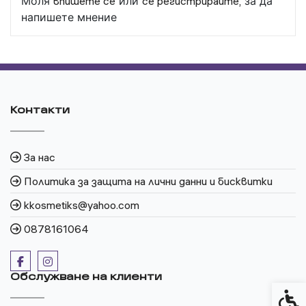
Моля
впишете се
или
се регистрирайте,
за да
напишете мнение
Контакти
За нас
Политика за защита на лични данни и бисквитки
kkosmetiks@yahoo.com
0878161064
Обслужване на клиенти
Спец