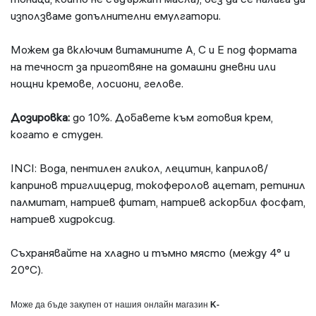
използваме допълнителни емулгатори.
Можем да включим витамините А, С и Е под формата
на течност за приготвяне на домашни дневни или
нощни кремове, лосиони, гелове.
Дозировка:
до 10%. Добавете към готовия крем,
когато е студен.
INCI: Вода, пентилен гликол, лецитин, каприлов/
капринов триглицерид, токоферолов ацетат, ретинил
палмитат, натриев фитат, натриев аскорбил фосфат,
натриев хидроксид.
Съхранявайте на хладно и тъмно място (между 4° и
20°С).
Може да бъде закупен от нашия онлайн магазин
K
-