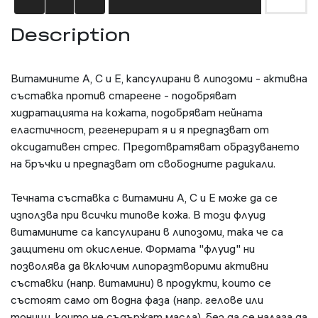
Description
Витамините А, С и Е, капсулирани в липозоми - активна
съставка против стареене - подобряват
хидратацията на кожата, подобряват нейната
еластичност, регенерират я и я предпазват от
оксидативен стрес. Предотвратяват образуването
на бръчки и предпазват от свободните радикали.
Течната съставка с витамини А, С и Е може да се
използва при всички типове кожа. В този флуид
витамините са капсулирани в липозоми, така че са
защитени от окисление. Формата "флуид" ни
позволява да включим липоразтворими активни
съставки (напр. витамини) в продукти, които се
състоят само от водна фаза (напр. гелове или
тоници, които не съдържат масла), без да се налага да