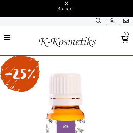
За нас
0