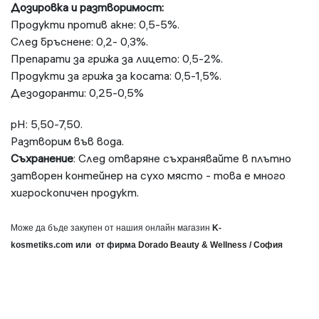
Дозировка и разтворимост:
Продукти против акне: 0,5-5%.
След бръснене: 0,2- 0,3%.
Препарати за грижа за лицето: 0,5-2%.
Продукти за грижа за косата: 0,5-1,5%.
Дезодоранти: 0,25-0,5%
pH: 5,50-7,50.
Разтворим във вода.
Съхранение
: След отваряне съхранявайте в плътно
затворен контейнер на сухо място - това е много
хигроскопичен продукт.
Може да бъде закупен от нашия онлайн магазин
K
-
kosmetiks
.
com
или
от фирма
Dorado
Beauty
&
Wellness
/ София