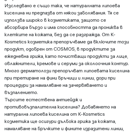
Изследвано е също така, че натуралната липоева
киселина ни предпазва от някои заболявания. Тя се
използва широко в козметиката, защото се
абсорбира бързо и има способността да прониква в
клетките на кожата, без да се разгражда. От K-
Kosmetics козметика препоръчваме да включите този
продукт, одобрен от COSMOS, в продуктите за
ежедневна грижа, като почистващи продукти за лице,
овлажнители, кремове и серуми за околоочния контур.
Много дерматолози препоръчват липоевата киселина
при третиране на фини бръчици и линии, дори при
процедури за намаляване на зачервяването и
възпалението.
Търсите естествена антиейдж и
противовъзпалителна киселина? Добавянето на
натурална липоева киселина от K-Kosmetics
козметика ще осигури дълбока грижа за кожата,
намаляване на бръчките и фините изразитени линии,