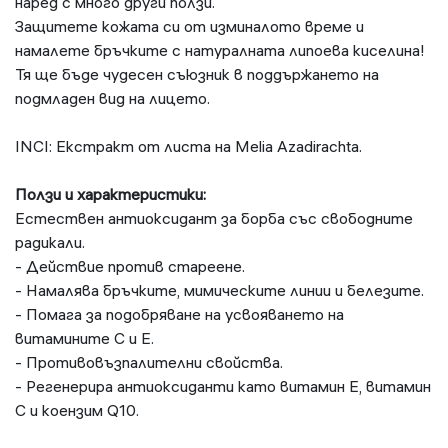
наред с много други ползи.
Защитете кожата си от изминалото време и
намалете бръчките с натуралната липоева киселина!
Тя ще бъде чудесен съюзник в поддържането на
подмладен вид на лицето.
INCI: Екстракт от листа на Melia Azadirachta.
Ползи и характеристики:
Естествен антиоксидант за борба със свободните
радикали.
- Действие против стареене.
- Намалява бръчките, мимическите линии и белезите.
- Помага за подобряване на усвояването на
витамините С и Е.
- Противовъзпалителни свойства.
- Регенерира антиоксиданти като витамин Е, витамин
С и коензим Q10.