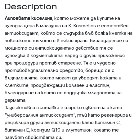
Description
Липоевата киселина
, която можете да купите на
изгодна цена в магазина на K-Kosmetics е естествен
антиоксидант, който се съдържа във всяка клетка на
човешкото тялото и в някои храни. Благодарение на
мощното си антиоксидантно действие тя се
използва в козметиката, наред с други приложения,
при процедури против стареене. Тя е и чудесно
противовъзпалително средство, борещо се с
възпаленията, които могат да увредят кожата и
клетките, произвеждащи колаген и еластин,
благодарние на които се поддържа младостта на
дермата.
Тази активна съставка е широко известна и като
"универсалния антиоксидант", тъй като регенерира и
рециклира други антиоксиданти като витамин С,
витамин Е, коензим Q10 и глутатион, когато те
загубят свойствата си.